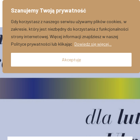
Przejdź
Szanujemy Twoją prywatność
Szukaj:
do
treści
Gdy korzystasz z naszego serwisu używamy plików cookies, w
zakresie, który jest niezbędny do korzystania z funkcjonalności
strony internetowej. Więcej informacji znajdziesz w naszej
Polityce prywatności lub klikając
Dowiedz się więcej...
Akceptuję