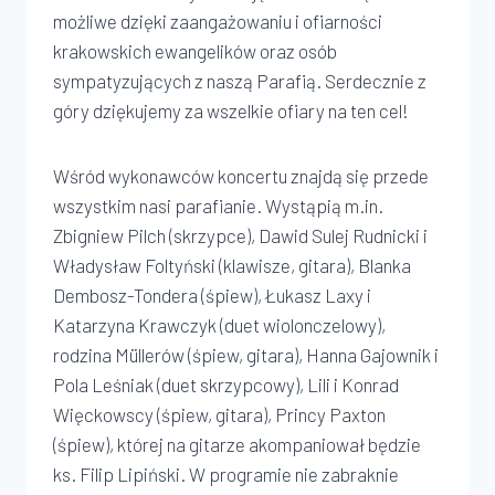
możliwe dzięki zaangażowaniu i ofiarności
krakowskich ewangelików oraz osób
sympatyzujących z naszą Parafią. Serdecznie z
góry dziękujemy za wszelkie ofiary na ten cel!
Wśród wykonawców koncertu znajdą się przede
wszystkim nasi parafianie. Wystąpią m.in.
Zbigniew Pilch (skrzypce), Dawid Sulej Rudnicki i
Władysław Foltyński (klawisze, gitara), Blanka
Dembosz-Tondera (śpiew), Łukasz Laxy i
Katarzyna Krawczyk (duet wiolonczelowy),
rodzina Müllerów (śpiew, gitara), Hanna Gajownik i
Pola Leśniak (duet skrzypcowy), Lili i Konrad
Więckowscy (śpiew, gitara), Princy Paxton
(śpiew), której na gitarze akompaniował będzie
ks. Filip Lipiński. W programie nie zabraknie