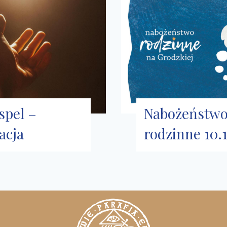
spel –
Nabożeństw
acja
rodzinne 10.