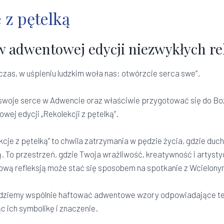
 z pętelką
w adwentowej edycji niezwykłych rek
czas, w uśpieniu ludzkim woła nas: otwórzcie serca swe”.
swoje serce w Adwencie oraz właściwie przygotować się do B
wej edycji „Rekolekcji z pętelką”.
kcje z pętelką” to chwila zatrzymania w pędzie życia, gdzie duc
 To przestrzeń, gdzie Twoja wrażliwość, kreatywność i artyst
ową refleksją może stać się sposobem na spotkanie z Wcielon
dziemy wspólnie haftować adwentowe wzory odpowiadające te
 ich symbolikę i znaczenie.