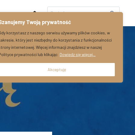
Szukaj:
Kontakt
Szanujemy Twoją prywatność
Gdy korzystasz z naszego serwisu używamy plików cookies, w
zakresie, który jest niezbędny do korzystania z funkcjonalności
strony internetowej. Więcej informacji znajdziesz w naszej
Polityce prywatności lub klikając
Dowiedz się więcej...
Akceptuję