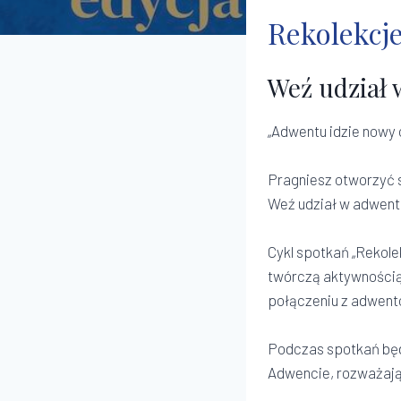
Rekolekcje
Weź udział 
„Adwentu idzie nowy 
Pragniesz otworzyć 
Weź udział w adwento
Cykl spotkań „Rekole
twórczą aktywnością.
połączeniu z adwent
Podczas spotkań bę
Adwencie, rozważając