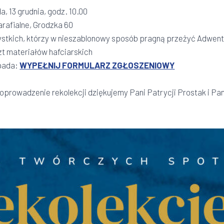
a, 13 grudnia, godz. 10.00
rafialne, Grodzka 60
ystkich, którzy w nieszablonowy sposób pragną przeżyć Adwen
zt materiałów hafciarskich
opada:
WYPEŁNIJ FORMULARZ ZGŁOSZENIOWY
oprowadzenie rekolekcji dziękujemy Pani Patrycji Prostak i Pan