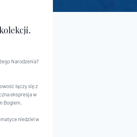
olekcji.
ożego Narodzenia?
howość łączy się z
yczna ekspresja w
ym Bogiem.
matyce niedziel w